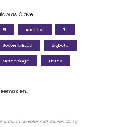
alabras Clave
BI
Analitica
TI
Sostenibilidad
BigData
Metodologia
Datos
eemos en...
neración de valor real, accionable y