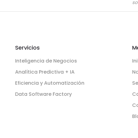
so
Servicios
M
Inteligencia de Negocios
In
Analítica Predictiva + IA
No
Eficiencia y Automatización
Se
Data Software Factory
Ca
C
Bl