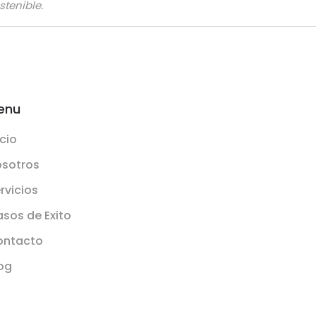
stenible.
enu
icio
sotros
rvicios
sos de Exito
ontacto
og