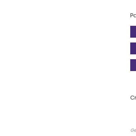
P
Cr
Ge